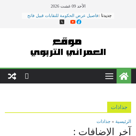
Ski
الأحد 09 غشت 2026
t
جديدنا :
فاصيل عرض الحكومة للنقابات قبيل فاتح
conten
ماي ... ضمنها الزيادة في الأجور
هذا ما دار في اجتماع النقابات ووزارة
التربية الوطنية
الحوار الاجتماعي يتواصل بوزارة
\"بنموسى\" وسط دعوات لتصعيد
الاحتجاجات
نقل مدير مؤسسة تعليمية بسلا إلى
المستعجلات بعد تعرضه لاعتداء \"همجي\"
من طرف والد تلميذ
مباريات الدخول إلى مركز تكوين مفتشي
التعليم دورة 2022
جذاذات
الرئيسية
»
جذاذات
آخر الإضافات :