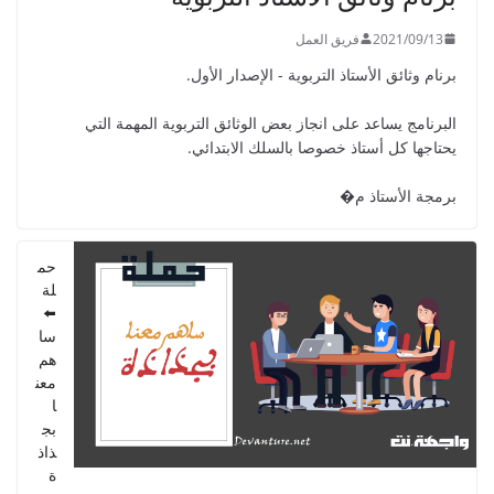
2022/01/02
2021/09/13
فريق العمل
برنام وثائق الأستاذ التربوية - الإصدار الأول.
البرنامج يساعد على انجاز بعض الوثائق التربوية المهمة التي
يحتاجها كل أستاذ خصوصا بالسلك الابتدائي.
GUIDE DU PROFESSEUR -
PARCOURS - 6ème ANNEE 2021
برمجة الأستاذ م�
2021/09/01
حم
لة
⬅️
سا
هم
معن
ا
بج
ذاذ
ة