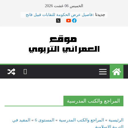
Ski
الخميس 06 غشت 2026
t
جديدنا :
فاصيل عرض الحكومة للنقابات قبيل فاتح
conten
ماي ... ضمنها الزيادة في الأجور
هذا ما دار في اجتماع النقابات ووزارة
التربية الوطنية
الحوار الاجتماعي يتواصل بوزارة
\"بنموسى\" وسط دعوات لتصعيد
الاحتجاجات
نقل مدير مؤسسة تعليمية بسلا إلى
المستعجلات بعد تعرضه لاعتداء \"همجي\"
من طرف والد تلميذ
مباريات الدخول إلى مركز تكوين مفتشي
التعليم دورة 2022
المراجع والكتب المدرسية
الرئيسية
»
المراجع والكتب المدرسية
»
المستوى 6
»
المفيد في
التربية الإسلامية