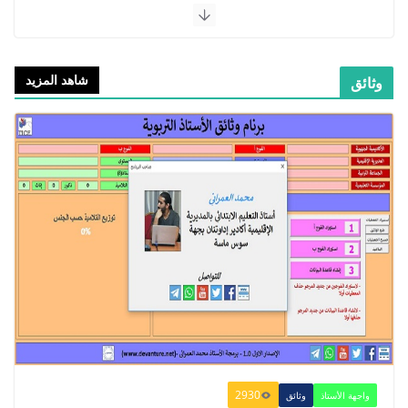
شاهد المزيد
وثائق
​دليل المفيد في اللغة العربية للمستوى
الرابع - 2021
2021/09/01
​Guide Prof - ​​​Guide Mes
apprentissages en Français 6 AEP
-2021
2021/09/01
2930
واجهة الأستاذ
وثائق