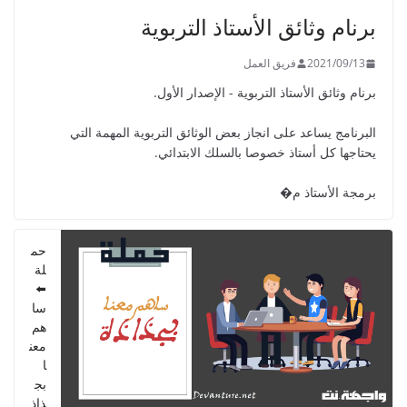
الدليل البيداغوجي لتنمية المهارات
برنام وثائق الأستاذ التربوية
الحياتية
2022/01/02
2021/09/13
فريق العمل
برنام وثائق الأستاذ التربوية - الإصدار الأول.
البرنامج يساعد على انجاز بعض الوثائق التربوية المهمة التي
يحتاجها كل أستاذ خصوصا بالسلك الابتدائي.
GUIDE DU PROFESSEUR -
PARCOURS - 6ème ANNEE 2021
برمجة الأستاذ م�
2021/09/01
حم
لة
⬅️
سا
هم
معن
ا
بج
ذاذ