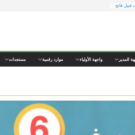
 قبيل فاتح
ر
 ووزارة
رة
يد
 إلى
ء \"همجي\"
ة المدير
واجهة الأولياء
موارد رقمية
مستجدات
وين مفتشي