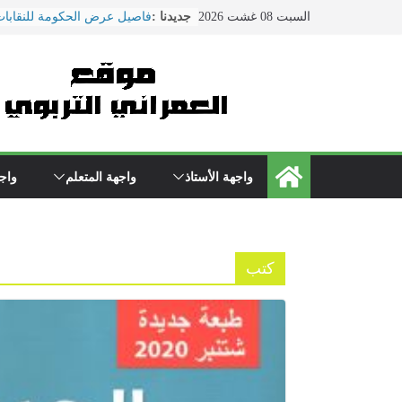
Ski
السبت 08 غشت 2026
جديدنا :
فاصيل عرض الحكومة للنقابات
t
ماي ... ضمنها الزيادة في الأجو
conten
هذا ما دار في اجتماع النقابات
التربية الوطنية
الحوار الاجتماعي يتواصل بوزا
\"بنموسى\" وسط دعوات لتصع
الاحتجاجات
نقل مدير مؤسسة تعليمية بسلا
المستعجلات بعد تعرضه لاعتدا
واجهة الأستاذ
واجهة المتعلم
واجه
من طرف والد تلميذ
مباريات الدخول إلى مركز تك
التعليم دورة 2022
كتب