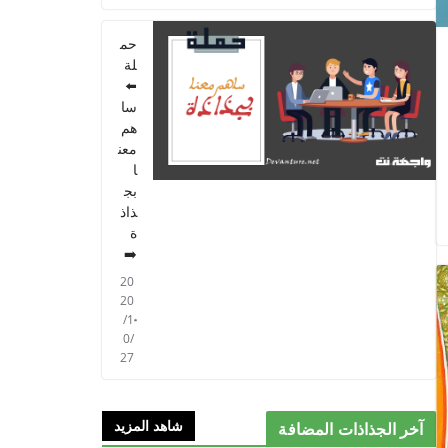
PARCOURS - 6ème
ANNEE 2021
حم
2021/09/01
لة
⬅️
سا
هم
معن
ا
بج
ذاذ
ة
➡️
20
20
/1
0/
27
شاهد المزيد
آخر الجذاذات المضافة