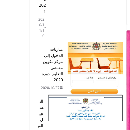
202
1
202
0/1
1/1
0
مباريات
الدخول إلى
مركز تكوين
مفتشي
التعليم- دورة
2020
2020/10/27
الت
س
جي
ل
القب