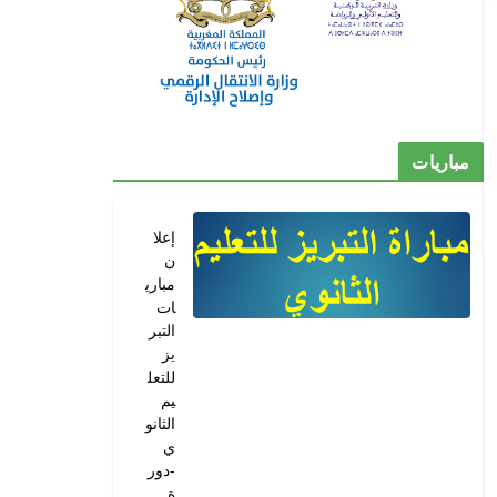
مباريات
إعلا
ن
مباري
ات
التبر
يز
للتعل
يم
الثانو
ي
-دور
ة