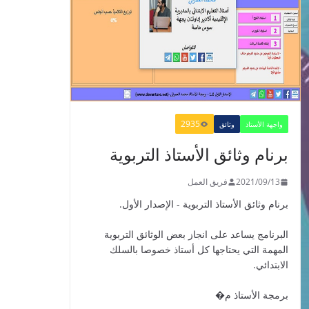
​Guide Prof - ​​​Guide
Mes apprentissages
en Français 6 AEP
-2021
2021/09/01
2935
واجهة الأستاذ
وثائق
برنام وثائق الأستاذ التربوية
الدليل البيداغوجي لتنمية
2021/09/13
فريق العمل
المهارات الحياتية
برنام وثائق الأستاذ التربوية - الإصدار الأول.
2022/01/02
البرنامج يساعد على انجاز بعض الوثائق التربوية
المهمة التي يحتاجها كل أستاذ خصوصا بالسلك
الابتدائي.
GUIDE DU
برمجة الأستاذ م�
PROFESSEUR -