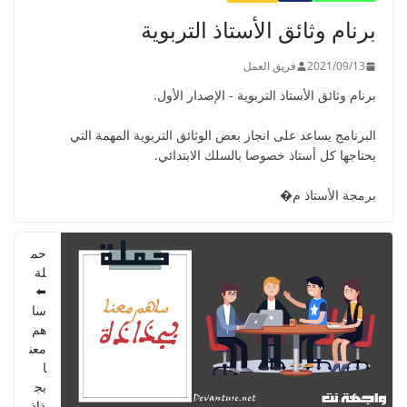
GUIDE DU PROFESSEUR -
برنام وثائق الأستاذ التربوية
PARCOURS - 6ème ANNEE 2021
2021/09/01
2021/09/13
فريق العمل
برنام وثائق الأستاذ التربوية - الإصدار الأول.
البرنامج يساعد على انجاز بعض الوثائق التربوية المهمة التي
يحتاجها كل أستاذ خصوصا بالسلك الابتدائي.
دليل الأستاذ - دليل المفيد في الرياضيات
للمستوى الخامس 2021
برمجة الأستاذ م�
2021/09/01
حم
لة
⬅️
سا
هم
معن
ا
بج
ذاذ