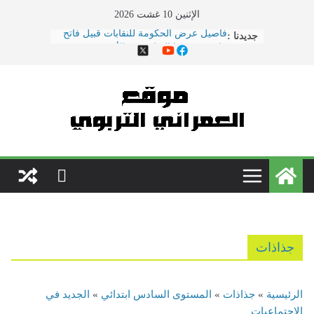
Ski
الإثنين 10 غشت 2026
t
جديدنا :
هذا ما دار في اجتماع النقابات ووزارة
conten
التربية الوطنية
الحوار الاجتماعي يتواصل بوزارة
\"بنموسى\" وسط دعوات لتصعيد
الاحتجاجات
نقل مدير مؤسسة تعليمية بسلا إلى
المستعجلات بعد تعرضه لاعتداء \"همجي\"
من طرف والد تلميذ
مباريات الدخول إلى مركز تكوين مفتشي
التعليم دورة 2022
فاصيل عرض الحكومة للنقابات قبيل فاتح
ماي ... ضمنها الزيادة في الأجور
جذاذات
الرئيسية
»
جذاذات
»
المستوى السادس ابتدائي
»
الجديد في
الاجتماعيات