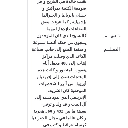
بقيت خالدة في التاريخ و هي
صومعة الكتبية بمراكش و
حسان بالرباط و الخيرالدا
بإشبيلية , كما عرفت بعض
الصناعات ازدهارا مهما
تــقويـــم
كالنسيج الذي كان الموحدون
ينتجون من خلاله ألبسة متنوعة
التـعـلـــم
و متقنة الصنع إلى جانب صناعة
الكاغد الذي وصلت مراكز
إنتاجه إلى 400 معمل أيام
يعقوب المنصور و كانت هذه
المنتجات تصدر إلى إفريقيا و
أوروبا . من أبرز الشخصيات
الموحدية كان الشريف
الإدريسي الذي يعود نسبه إلى
آل البيت و قد ولد و توفي
بسبتة ما بين 493 و 560 هجرية
و كان عالما في مجال الجغرافيا
كرسام خرائط و كتب في