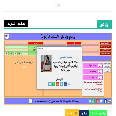
شاهد المزيد
وثائق
​Guide Prof - ​​​Guide Mes
apprentissages en Français 6 AEP
-2021
2021/09/01
الدليل البيداغوجي لتنمية المهارات
الحياتية
2022/01/02
2943
واجهة الأستاذ
وثائق