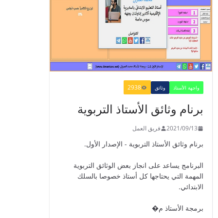
​Guide Prof - ​​​Guide
Mes apprentissages
en Français 6 AEP
-2021
2021/09/01
2938
واجهة الأستاذ
وثائق
برنام وثائق الأستاذ التربوية
الدليل البيداغوجي لتنمية
2021/09/13
فريق العمل
المهارات الحياتية
برنام وثائق الأستاذ التربوية - الإصدار الأول.
2022/01/02
البرنامج يساعد على انجاز بعض الوثائق التربوية
المهمة التي يحتاجها كل أستاذ خصوصا بالسلك
الابتدائي.
GUIDE DU
برمجة الأستاذ م�
PROFESSEUR -