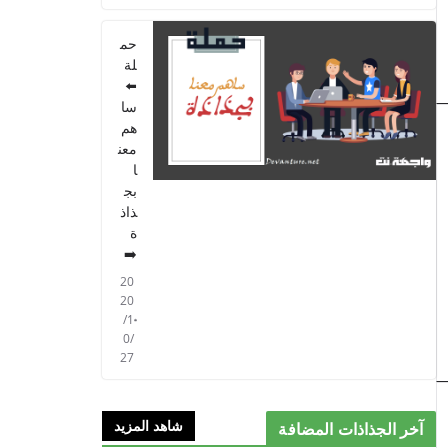
PARCOURS - 6ème
ANNEE 2021
حم
2021/09/01
لة
⬅️
سا
هم
معن
ا
بج
ذاذ
ة
➡️
20
20
/1
0/
27
شاهد المزيد
آخر الجذاذات المضافة