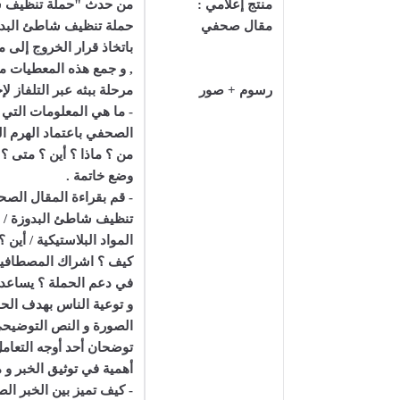
منتج إعلامي :
من حدث "حملة تنظيف شا
مقال صحفي
حملة تنظيف شاطئ البدوز
باتخاذ قرار الخروج إلى 
, و جمع هذه المعطيات من
رسوم + صور
مرحلة ببثه عبر التلفاز لإخ
- ما هي المعلومات التي 
الصحفي باعتماد الهرم ال
من ؟ ماذا ؟ أين ؟ متى ؟ 
وضع خاتمة .
- قم بقراءة المقال الصح
تنظيف شاطئ البدوزة / من
المواد البلاستيكية / أين 
كيف ؟ اشراك المصطافين 
في دعم الحملة ؟ يساعد 
و توعية الناس بهدف الحم
الصورة و النص التوضيح
توضحان أحد أوجه التعامل 
أهمية في توثيق الخبر و م
- كيف تميز بين الخبر ا