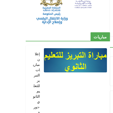
مباريات
إعلا
ن
مباري
ات
التبر
يز
للتعل
يم
الثانو
ي
-دور
ة