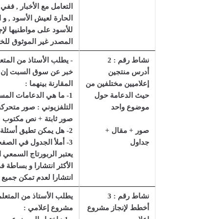
التعامل مع الأخبار , ففي
الحارة لعيش الأسود , و 
للأسود على مواطنيها لإج
المصدر غير الموثوق للخب
نشاط رقم : 2
- يطلب الأستاذ من المت
أدرس منتجين
خبر عن سوق السبت إن تو
إعلاميين مختلفين من
المقارنة بينهما :
حيث الدعامة حول
1- ما هي الدعامات الم
موضوع واحد
التلفزيوني : صور متحرك
صور ثابتة + نص مكتوب .
صور + مقال +
2- هل يمكن تطيق أسئلة التحليل على المنتجين ؟ نعم يمكن ذلك .
جداول
3- أملأ الجدول في الصفحة 141 لدراسة المنتجين و المقارنة بينهما .
يعتبر الربورتاج السمعي ا
الأكثر انتشارا و بساطة ف
انتشارا لعدم تمكن جميع 
نشاط رقم : 3
يطلب الأستاذ من المتعلم
أخطط لإنجاز مشروع
مشروع إعلامي :