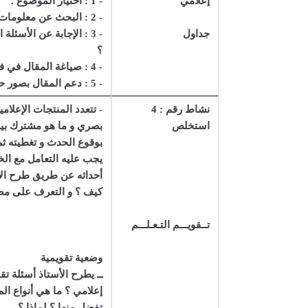
إعلامي
- 1 : اختيار الموضوع .
- 2 : البحث عن معلومات صادقة من مصادر مختلفة حول الموضوع .
جداول
- 3 : الإجابة عن الأسئل
؟
- 4 : صياغة المقال في فقرات قصيرة واضحة و بدون أخطاء .
- 5 : دعم المقال بصور حقيقية لها عنوان و مصدر .
نشاط رقم : 4
- تتعدد المنتجات الإعلام
استخلص
بصري و ما هو مشترك بينه
بوقوع الحدث و تغطيته ثم
يجب عليه التعامل مع الخ
أحداثه عن طريق طرح الأسئ
كيف ؟ و التعرف على مصد
تــقويـــم التـعـلـــم
وضعية تقويمية
ــ يطرح الأستاذ أسئلة تق
إعلامي ؟ ما هي أنواع المن
تفضل منها ؟ لماذا ؟