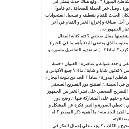
طئ البدوزة " . وقع هناك حدث يتمثل في
ة , وصل خبر الحملة للصحافة , ثم قاموا
مكان الحدث للقيام بتغطيته و تسجيل استجوابات
 أجل صياغة و إخراج الخبر و القيام في آخر
بار الجمهور به .
يتضمنها مقال صحفي ؟ تتم كتابة المقال
مقلوب الذي يقتضي البدء بأهم ما في الخبر (
كيف ؟ لماذا ؟ ..) ثم تقديم التفاصيل مصورة و
في و حدد عنوانه و عناصره : العنوان : حملة
 ؟ ثلاثون شابا و شابة / ماذا ؟ جمع الأكياس و
؟ شاطئ البدوزة / لماذا ؟ الحد من تلوث البحار /
في الحملة ./ استنتج دور التصريح الصحفي
التصريح الصحفي على نشر الخبر بين الجمهور
لة و حثهم على المشاركة فيها ./ وضح دور
ي : تعطي الصورة و النص فكرة عن المشكل و
الجيد للحد منه / ما أهمية ذكر المصدر ؟ له
صداقيته .
لصحيح و الكاذب ؟ يجب علي إعمال الفكر في