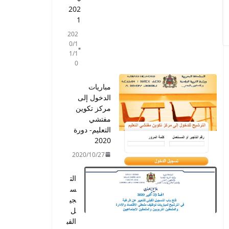
202
1
202
0/1
1/1
0
مباريات
الدخول إلى
مركز تكوين
مفتشي
التعليم- دورة
2020
2020/10/27
الت
س
جي
ل
القب