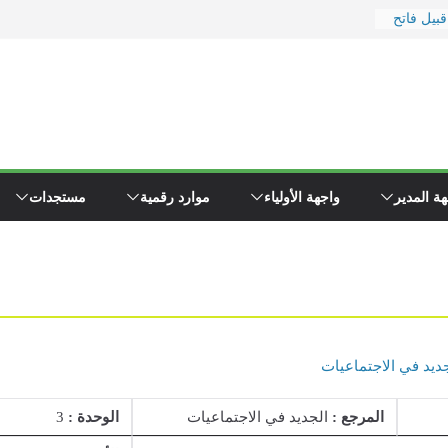
بيل فاتح
وزارة
د
إلى
\"همجي\"
ة المدير
واجهة الأولياء
موارد رقمية
مستجدات
ين مفتشي
ديد في الاجتماعيات
المرجع :
الجديد في الاجتماعيات
الوحدة :
3