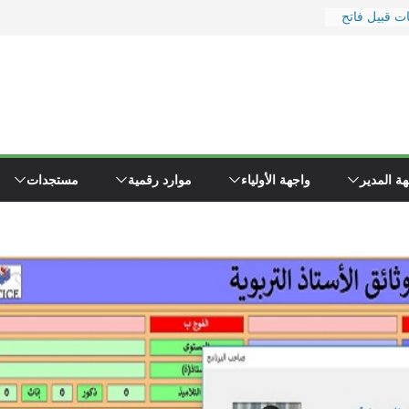
ت قبيل فاتح
جور
ت ووزارة
ارة
عيد
لا إلى
اء \"همجي\"
ة المدير
واجهة الأولياء
موارد رقمية
مستجدات
كوين مفتشي