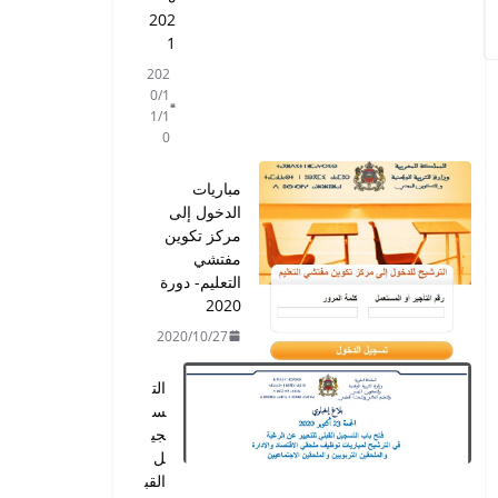
202
1
202
0/1
1/1
0
مباريات
الدخول إلى
مركز تكوين
مفتشي
التعليم- دورة
2020
2020/10/27
الت
س
جي
ل
القب