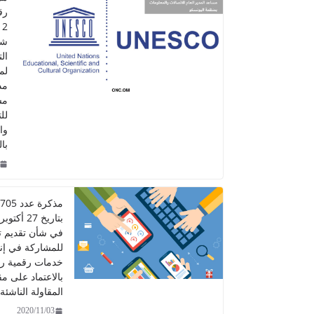
شا
ال
لم
مد
مس
لل
وا
با
في شأن تقديم 
للمشاركة في إن
خدمات رقمية ر
بالاعتماد على مق
المقاولة الناشئة
2020/11/03