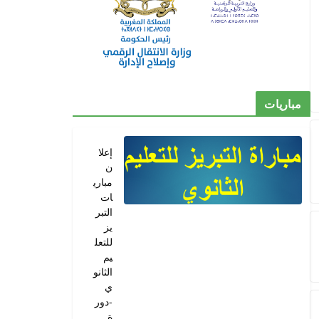
مباريات
إعلا
ن
مباري
ات
التبر
يز
للتعل
يم
الثانو
ي
-دور
ة