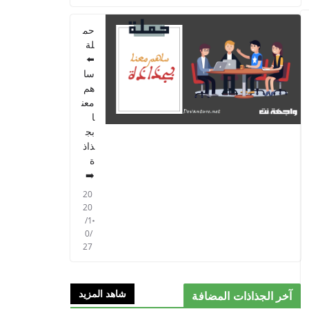
حم
لة
⬅️
سا
هم
معن
ا
بج
ذاذ
ة
➡️
20
20
/1
0/
27
شاهد المزيد
آخر الجذاذات المضافة