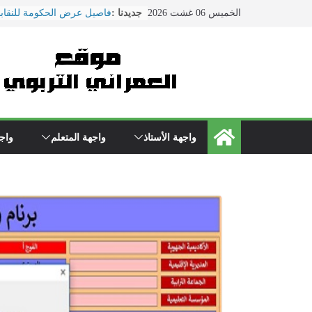
Ski
فاصيل عرض الحكومة للنقابا
الخميس 06 غشت 2026
جديدنا :
t
ماي ... ضمنها الزيادة في الأ
هذا ما دار في اجتماع النقابا
conten
التربية الوطنية
الحوار الاجتماعي يتواصل بوز
\"بنموسى\" وسط دعوات لتص
الاحتجاجات
نقل مدير مؤسسة تعليمية بس
المستعجلات بعد تعرضه لاعتد
واجهة الأستاذ
واجهة المتعلم
واجه
من طرف والد تلميذ
مباريات الدخول إلى مركز ت
التعليم دورة 2022