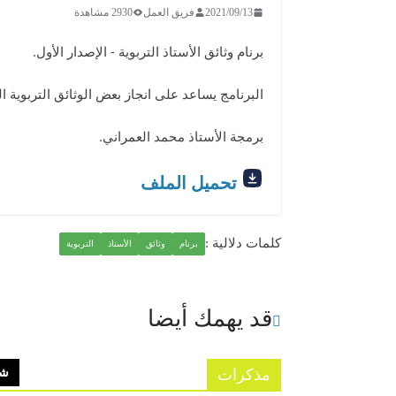
2021/09/13
فريق العمل
2930 مشاهدة
برنام وثائق الأستاذ التربوية - الإصدار الأول.
البرنامج يساعد على انجاز بعض الوثائق التربوية ا
برمجة الأستاذ محمد العمراني.
تحميل الملف
كلمات دلالية :
برنام
وثائق
الأستاذ
التربوية
قد يهمك أيضا
مذكرات
شا