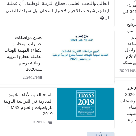
العالي والبحث العلمي، قطاع التربية الوطنية، أن عملية
رقم 6-
إيداع ترشيحات الأحرار لاجتياز امتحان نيل شهادة التقني
0412 في
ال�
ن
ترشح
نصب
ير
تحيين مواصفات
اعد
اختبارات امتحانات
تواصل
الكفاءة المهنية للهيئات
لإعلام
العاملة بقطاع التربية
ليونسكو
الوطنية برسم
سنة2020
2020/11/03
2020/12/14
مذكرة عدد 0705-20
بتاريخ 27 أكتوبر 2020
النتائج العامة لأداء التلاميذ
ترشيحات
المغاربة في الدراسة الدولية
شاء
للرياضيات والعلوم TIMSS
شيقة
2019
اربة
2020/12/13