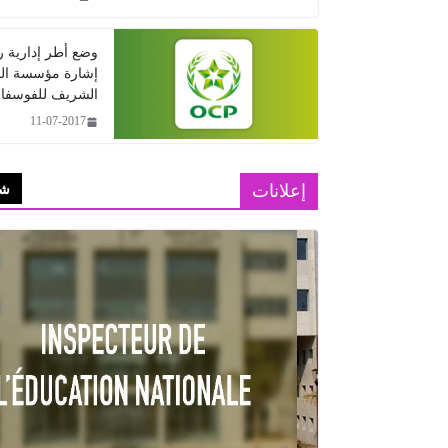
وضع أطر إدارية 
إشارة مؤسسة ال
الشريف للفوسفا
11-07-2017
إعلانات
شا