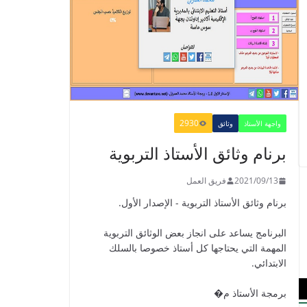
Mes apprentissages
en Français 6 AEP
-2021
2021/09/01
2930
واجهة الأستاذ
وثائق
الدليل البيداغوجي لتنمية
برنام وثائق الأستاذ التربوية
المهارات الحياتية
2022/01/02
2021/09/13
فريق العمل
برنام وثائق الأستاذ التربوية - الإصدار الأول.
البرنامج يساعد على انجاز بعض الوثائق التربوية
GUIDE DU
المهمة التي يحتاجها كل أستاذ خصوصا بالسلك
PROFESSEUR -
الابتدائي.
PARCOURS - 6ème
ANNEE 2021
برمجة الأستاذ م�
2021/09/01