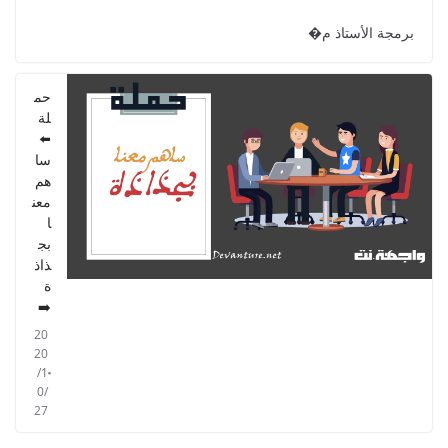
دليل الأستاذ - دليل المفيد في الرياضيات
للمستوى الخامس 2021
برمجة الأستاذ م�
2021/09/01
حم
لة
⬅️
سا
هم
معن
ا
بج
ذاذ
ة
➡️
20
20
/1
0/
27