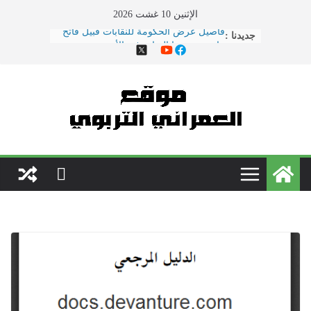
Ski
الإثنين 10 غشت 2026
t
جديدنا :
هذا ما دار في اجتماع النقابات ووزارة
conten
التربية الوطنية
الحوار الاجتماعي يتواصل بوزارة
\"بنموسى\" وسط دعوات لتصعيد
الاحتجاجات
نقل مدير مؤسسة تعليمية بسلا إلى
المستعجلات بعد تعرضه لاعتداء \"همجي\"
من طرف والد تلميذ
مباريات الدخول إلى مركز تكوين مفتشي
التعليم دورة 2022
فاصيل عرض الحكومة للنقابات قبيل فاتح
ماي ... ضمنها الزيادة في الأجور