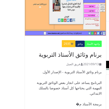
الدليل البيداغوجي لتنمية
المهارات الحياتية
2022/01/02
2935
واجهة الأستاذ
وثائق
برنام وثائق الأستاذ التربوية
GUIDE DU
PROFESSEUR -
2021/09/13
فريق العمل
PARCOURS - 6ème
برنام وثائق الأستاذ التربوية - الإصدار الأول.
ANNEE 2021
2021/09/01
البرنامج يساعد على انجاز بعض الوثائق التربوية
المهمة التي يحتاجها كل أستاذ خصوصا بالسلك
الابتدائي.
دليل الأستاذ - دليل المفيد
برمجة الأستاذ م�
في الرياضيات للمستوى