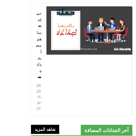
الخامس 2021
حم
2021/09/01
لة
⬅️
سا
هم
معن
ا
بج
ذاذ
ة
➡️
20
20
/1
0/
27
شاهد المزيد
آخر الجذاذات المضافة