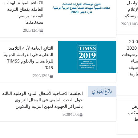
تواصل
الكفاءة المهنية للهيئات
لإعلام
العاملة بقطاع التربية
ليونسكو
الوطنية برسم
سنة2020
2020/11/03
2020/12/14
مذكرة عدد 0705-20
بتاريخ 27 أكتوبر 2020
النتائج العامة لأداء التلاميذ
ترشيحات
المغاربة في الدراسة الدولية
شاء
للرياضيات والعلوم TIMSS
شيقة
2019
اربة
2020/12/13
الجلسة الافتتاحية لأشغال الندوة الوطنية الثالثة
حول البحث العلمي في المجال التربوي
رهن
بالمراكز الجهوية لمهن التربية والتكوين
مكتب
2020/12/06
ط