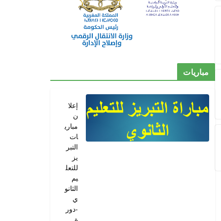
مباريات
إعلا
ن
مباري
ات
التبر
يز
للتعل
يم
الثانو
ي
-دور
ة