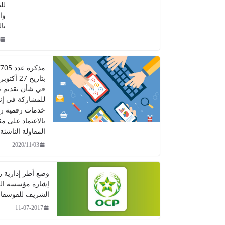
لل
وا
با
في شأن تقديم 
للمشاركة في إن
خدمات رقمية ر
بالاعتماد على مق
المقاولة الناشئة
2020/11/03
وضع أطر إدارية 
إشارة مؤسسة ال
الشريف للفوسفا
11-07-2017