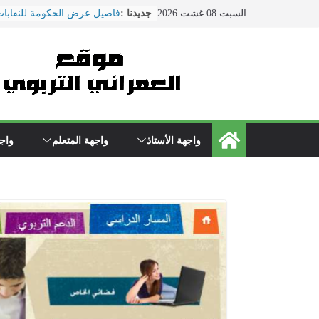
فاصيل عرض الحكومة للنقابات
Ski
السبت 08 غشت 2026
جديدنا :
ماي ... ضمنها الزيادة في الأجو
t
هذا ما دار في اجتماع النقابات
conten
التربية الوطنية
الحوار الاجتماعي يتواصل بوزا
\"بنموسى\" وسط دعوات لتصع
الاحتجاجات
نقل مدير مؤسسة تعليمية بسلا
المستعجلات بعد تعرضه لاعتدا
من طرف والد تلميذ
واجهة الأستاذ
واجهة المتعلم
واجه
مباريات الدخول إلى مركز تك
التعليم دورة 2022