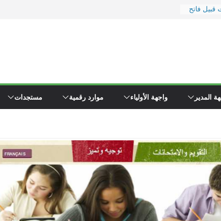
 قبيل فاتح
ر
 ووزارة
رة
يد
 إلى
ء \"همجي\"
ة المدير
واجهة الأولياء
موارد رقمية
مستجدات
وين مفتشي