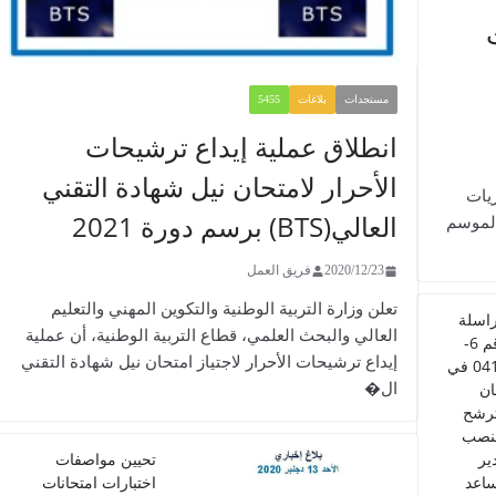
مستجدات
بلاغات
5455
انطلاق عملية إيداع ترشيحات
الأحرار لامتحان نيل شهادة التقني
شأن مباريات
العالي(BTS) برسم دورة 2021
الموسم
2020/12/23
فريق العمل
تعلن وزارة التربية الوطنية والتكوين المهني والتعليم
اسلة
العالي والبحث العلمي، قطاع التربية الوطنية، أن عملية
رقم 6-
إيداع ترشيحات الأحرار لاجتياز امتحان نيل شهادة التقني
0412 في
ال�
ن
ترشح
نصب
ير
تحيين مواصفات
اعد
اختبارات امتحانات