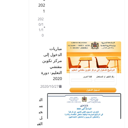
202
1
202
0/1
1/1
0
مباريات
الدخول إلى
مركز تكوين
مفتشي
التعليم- دورة
2020
2020/10/27
الت
س
جي
ل
القب