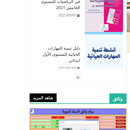
الحياتية للمستوى الأول
ابتدائي
2022/01/02
​دليل المفيد في اللغة
العربية للمستوى الرابع -
2021
2021/09/01
​Guide Prof - ​​​Guide
شاهد المزيد
وثائق
Mes apprentissages
en Français 6 AEP
-2021
2021/09/01