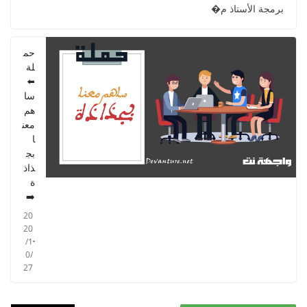
للمستوى الخامس 2021
2021/09/01
حم
لة
⬅️
سا
هم
معن
ا
بج
ذاذ
ة
➡️
20
20
/1
0/
27