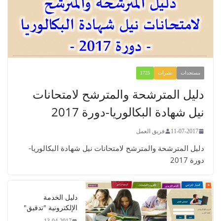
1
رشحة والمترشح لامتحانات
لوريا-دورة 2017
مل
مترشح لامتحانات نيل شهادة البكالوريا-
دليل الخدمة
الإلكترونية "تدقيق"