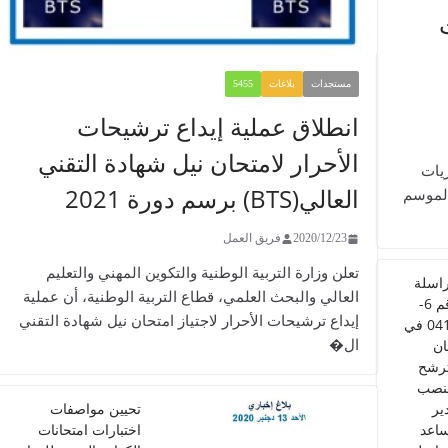
مستجدات
بلاغات
5455
انطلاق عملية إيداع ترشيحات
الأحرار لامتحان نيل شهادة التقني
شأن مباريات
العالي(BTS) برسم دورة 2021
الموسم
2020/12/23
فريق العمل
تعلن وزارة التربية الوطنية والتكوين المهني والتعليم
اسلة
العالي والبحث العلمي، قطاع التربية الوطنية، أن عملية
رقم 6-
إيداع ترشيحات الأحرار لاجتياز امتحان نيل شهادة التقني
0412 في
ال�
ن
ترشح
نصب
ير
تحيين مواصفات
اعد
اختبارات امتحانات