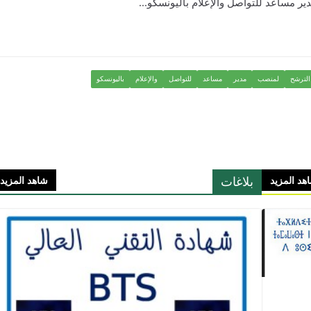
الترشح
لمنصب
مدير
مساعد
للتواصل
والإعلام
باليونسكو
بلاغات
هد المزيد
شاهد المزيد