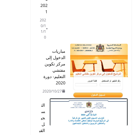
202
1
202
0/1
1/1
0
مباريات
الدخول إلى
مركز تكوين
مفتشي
التعليم- دورة
2020
2020/10/27
الت
س
جي
ل
القب