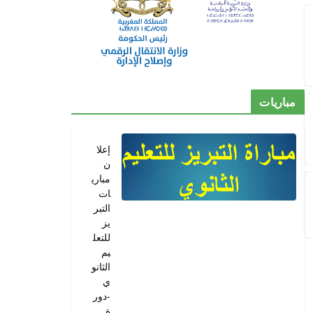
مباريات
إعلا
ن
مباري
ات
التبر
يز
للتعل
يم
الثانو
ي
-دور
ة