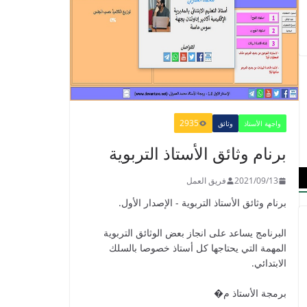
en Français 6 AEP
-2021
2021/09/01
الدليل البيداغوجي لتنمية
2935
واجهة الأستاذ
وثائق
المهارات الحياتية
2022/01/02
برنام وثائق الأستاذ التربوية
2021/09/13
فريق العمل
برنام وثائق الأستاذ التربوية - الإصدار الأول.
GUIDE DU
PROFESSEUR -
البرنامج يساعد على انجاز بعض الوثائق التربوية
PARCOURS - 6ème
المهمة التي يحتاجها كل أستاذ خصوصا بالسلك
ANNEE 2021
الابتدائي.
2021/09/01
برمجة الأستاذ م�