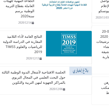
تواصل
الكفاءة المهنية للهيئات
لإعلام
العاملة بقطاع التربية
ليونسكو
الوطنية برسم
سنة2020
2020/11/03
2020/12/14
مذكرة عدد 0705-20
بتاريخ 27 أكتوبر 2020
النتائج العامة لأداء التلاميذ
ترشيحات
المغاربة في الدراسة الدولية
شاء
للرياضيات والعلوم TIMSS
شيقة
2019
اربة
2020/12/13
الجلسة الافتتاحية لأشغال الندوة الوطنية الثالثة
حول البحث العلمي في المجال التربوي
رهن
بالمراكز الجهوية لمهن التربية والتكوين
مكتب
2020/12/06
ط