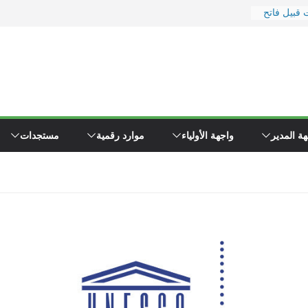
 قبيل فاتح
ر
 ووزارة
رة
يد
 إلى
ء \"همجي\"
ة المدير
واجهة الأولياء
موارد رقمية
مستجدات
وين مفتشي