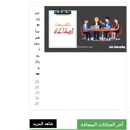
حم
لة
⬅️
سا
هم
معن
ا
بج
ذاذ
ة
➡️
20
20
/1
0/
27
شاهد المزيد
آخر الجذاذات المضافة