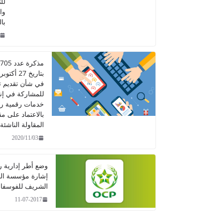
لل
وا
با
في شأن تقديم 
للمشاركة في إن
خدمات رقمية ر
بالاعتماد على مق
المقاولة الناشئة
2020/11/03
وضع أطر إدارية 
إشارة مؤسسة ال
الشريف للفوسفا
11-07-2017