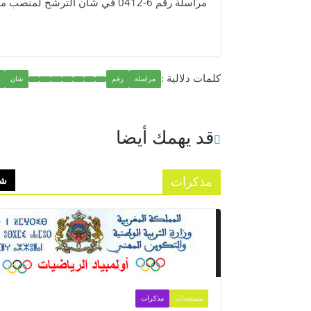
​مراسلة رقم 6-0412 في شان الترشح لمنصب مدير مساعد للتواصل والإعلام باليونسكو...
كلمات دلالية :
مراسلة
رقم
شان
قد يهمك أيضا
مذكرات
شا
مستجدات
مذكرات