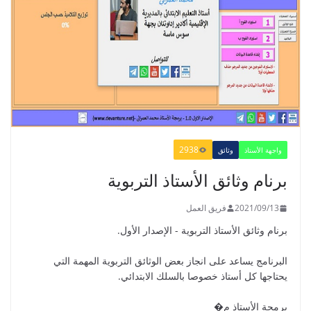
الدليل البيداغوجي لتنمية المهارات
الحياتية
2022/01/02
2938
واجهة الأستاذ
وثائق
GUIDE DU PROFESSEUR -
برنام وثائق الأستاذ التربوية
PARCOURS - 6ème ANNEE 2021
2021/09/01
2021/09/13
فريق العمل
برنام وثائق الأستاذ التربوية - الإصدار الأول.
البرنامج يساعد على انجاز بعض الوثائق التربوية المهمة التي
يحتاجها كل أستاذ خصوصا بالسلك الابتدائي.
دليل الأستاذ - دليل المفيد في الرياضيات
للمستوى الخامس 2021
برمجة الأستاذ م�