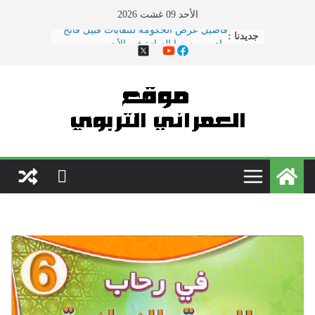
Ski
الأحد 09 غشت 2026
t
جديدنا :
هذا ما دار في اجتماع النقابات ووزارة
conten
التربية الوطنية
الحوار الاجتماعي يتواصل بوزارة
\"بنموسى\" وسط دعوات لتصعيد
الاحتجاجات
نقل مدير مؤسسة تعليمية بسلا إلى
المستعجلات بعد تعرضه لاعتداء \"همجي\"
من طرف والد تلميذ
مباريات الدخول إلى مركز تكوين مفتشي
التعليم دورة 2022
فاصيل عرض الحكومة للنقابات قبيل فاتح
ماي ... ضمنها الزيادة في الأجور