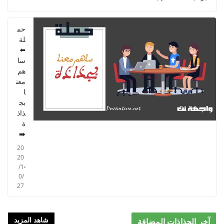
2021/09/01
حم
لة
⬅️
سا
هم
معن
ا
بج
ذاذ
ة
➡️
20
20
/1
0/
27
شاهد المزيد
آخر الجذاذات المضافة