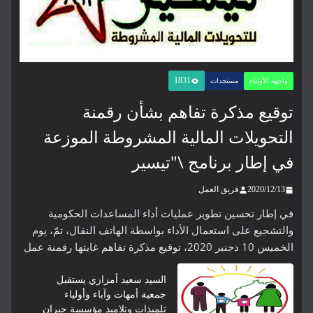
1831
واجهة الأولياء
مستجدات
توقيع مذكرة تفاهم بشأن رقمنة
التحويلات المالية المشروطة الموزعة
في إطار برنامج \"تيسير
2020/12/13
فريق العمل
في إطار تحسين تطوير عمليات أداء المساعدات الحكومية
والتشجيع على استعمال الأداء بواسطة الهاتف النقال، تمّ، يوم
الخميس 10 دجنبر 2020، توقيع مذكرة تفاهم غايتها رقمنة عمل
السيد سعيد أمزازي يستقبل
جمعية أمهات وآباء وأولياء
تلميذات وتلاميذ مؤسسة جبران