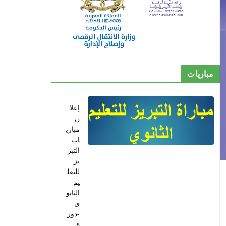
مباريات
إعلا
ن
مباري
ات
التبر
يز
للتعل
يم
الثانو
ي
-دور
ة