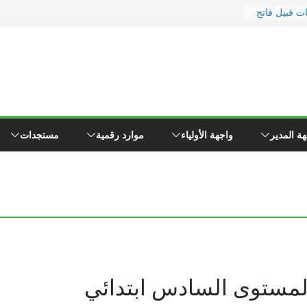
ت قبيل فاتح
جور
ت ووزارة
ارة
عيد
لا إلى
اء \"همجي\"
ة المدير
واجهة الأولياء
موارد رقمية
مستجدات
كوين مفتشي
المستوى السادس ابتدائي