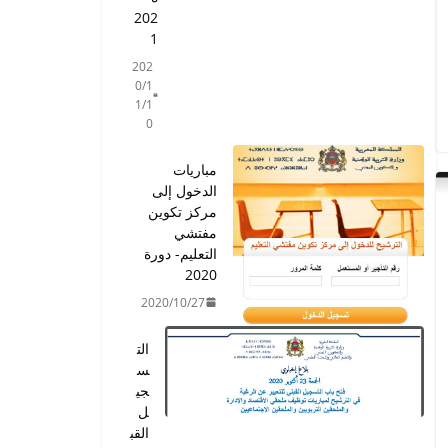
202
1
202
0/1
1/1
0
مباريات
الدخول إلى
مركز تكوين
مفتشي
التعليم- دورة
2020
2020/10/27
الت
س
جي
ل
القب