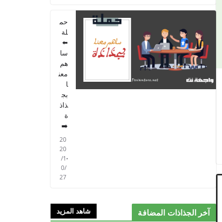
حم
لة
⬅️
سا
هم
معن
ا
بج
ذاذ
ة
➡️
20
20
/1
0/
27
شاهد المزيد
آخر الجذاذات المضافة