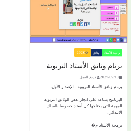
en Français 6 AEP
-2021
2021/09/01
الدليل البيداغوجي لتنمية
2928
المهارات الحياتية
واجهة الأستاذ
وثائق
2022/01/02
برنام وثائق الأستاذ التربوية
2021/09/13
فريق العمل
برنام وثائق الأستاذ التربوية - الإصدار الأول.
GUIDE DU
PROFESSEUR -
البرنامج يساعد على انجاز بعض الوثائق التربوية
PARCOURS - 6ème
المهمة التي يحتاجها كل أستاذ خصوصا بالسلك
ANNEE 2021
الابتدائي.
2021/09/01
برمجة الأستاذ م�