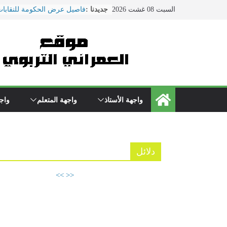
Ski
السبت 08 غشت 2026
جديدنا :
فاصيل عرض الحكومة للنقابات
t
ماي ... ضمنها الزيادة في الأجو
conten
هذا ما دار في اجتماع النقابات
التربية الوطنية
الحوار الاجتماعي يتواصل بوزا
\"بنموسى\" وسط دعوات لتصع
الاحتجاجات
نقل مدير مؤسسة تعليمية بسلا
المستعجلات بعد تعرضه لاعتدا
واجهة الأستاذ
واجهة المتعلم
واجه
من طرف والد تلميذ
مباريات الدخول إلى مركز تك
التعليم دورة 2022
دلائل
>>
<<