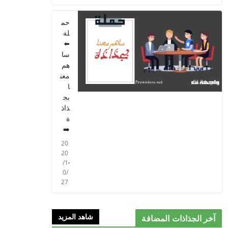
PARCOURS - 6ème
ANNEE 2021
حم
2021/09/01
لة
⬅️
سا
هم
معن
ا
بج
ذاذ
ة
➡️
20
20
/1
0/
27
شاهد المزيد
آخر الجذاذات المضافة