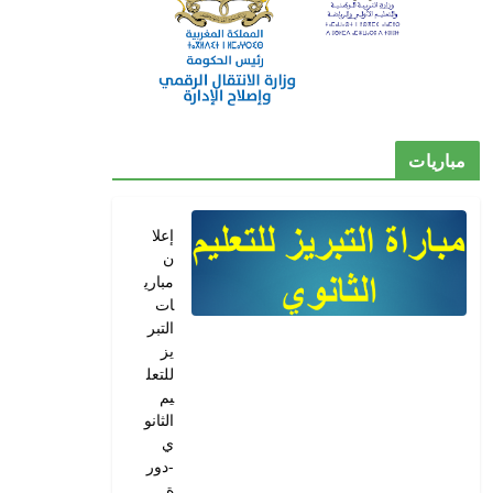
مباريات
إعلا
ن
مباري
ات
التبر
يز
للتعل
يم
الثانو
ي
-دور
ة