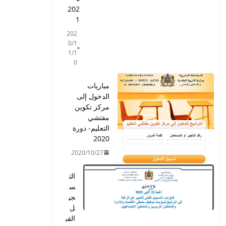
202
1
202
0/1
1/1
0
مباريات
الدخول إلى
مركز تكوين
مفتشي
التعليم- دورة
2020
2020/10/27
الت
س
جي
ل
القب