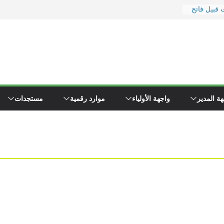
 قبيل فاتح
ر
 ووزارة
رة
يد
 إلى
ء \"همجي\"
ة المدير
واجهة الأولياء
موارد رقمية
مستجدات
وين مفتشي