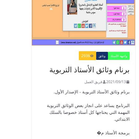
​Guide Prof - ​​​Guide
Mes apprentissages
en Français 6 AEP
-2021
2021/09/01
2936
واجهة الأستاذ
وثائق
برنام وثائق الأستاذ التربوية
الدليل البيداغوجي لتنمية
2021/09/13
فريق العمل
المهارات الحياتية
برنام وثائق الأستاذ التربوية - الإصدار الأول.
2022/01/02
البرنامج يساعد على انجاز بعض الوثائق التربوية
المهمة التي يحتاجها كل أستاذ خصوصا بالسلك
الابتدائي.
GUIDE DU
برمجة الأستاذ م�
PROFESSEUR -