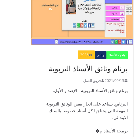
​Guide Prof - ​​​Guide
Mes apprentissages
en Français 6 AEP
-2021
2021/09/01
2936
واجهة الأستاذ
وثائق
برنام وثائق الأستاذ التربوية
الدليل البيداغوجي لتنمية
2021/09/13
فريق العمل
المهارات الحياتية
برنام وثائق الأستاذ التربوية - الإصدار الأول.
2022/01/02
البرنامج يساعد على انجاز بعض الوثائق التربوية
المهمة التي يحتاجها كل أستاذ خصوصا بالسلك
الابتدائي.
GUIDE DU
برمجة الأستاذ م�
PROFESSEUR -