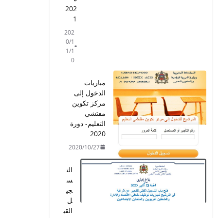
202
1
202
0/1
1/1
0
مباريات
الدخول إلى
مركز تكوين
مفتشي
التعليم- دورة
2020
2020/10/27
الت
س
جي
ل
القب