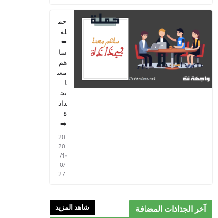
PARCOURS - 6ème
ANNEE 2021
حم
2021/09/01
لة
⬅️
سا
هم
معن
ا
بج
ذاذ
ة
➡️
20
20
/1
0/
27
شاهد المزيد
آخر الجذاذات المضافة