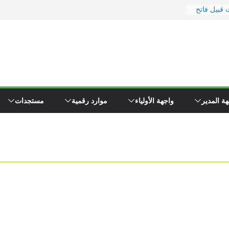
 قبيل فاتح
ر
 ووزارة
رة
يد
 إلى
ء \"همجي\"
ة المدير
واجهة الأولياء
موارد رقمية
مستجدات
وين مفتشي