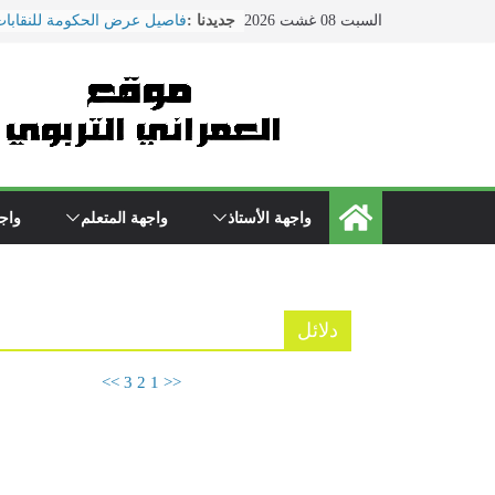
Ski
السبت 08 غشت 2026
جديدنا :
فاصيل عرض الحكومة للنقابات
t
ماي ... ضمنها الزيادة في الأجو
conten
هذا ما دار في اجتماع النقابات
التربية الوطنية
الحوار الاجتماعي يتواصل بوزا
\"بنموسى\" وسط دعوات لتصع
الاحتجاجات
نقل مدير مؤسسة تعليمية بسلا
المستعجلات بعد تعرضه لاعتدا
واجهة الأستاذ
واجهة المتعلم
واجه
من طرف والد تلميذ
مباريات الدخول إلى مركز تك
التعليم دورة 2022
دلائل
>>
3
2
1
<<