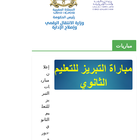
مباريات
إعلا
ن
مباري
ات
التبر
يز
للتعل
يم
الثانو
ي
-دور
ة