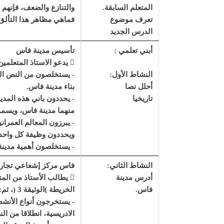
المتعلم السابقة.
والتنازع والضعف، فإنهم
تعرف موضوع
فماهي مظاهر هذا التأل
الدرس الجديد
أبني تعلمي :
تأسيس مدينة فاس
 يدعو الاستاذ المتعلمين الى قراءة النص التاريخي )الوثيقة 1 (، ثم:
النشاط الأول:
- يستخلصون من النص الع
أحلل نصا
بناء مدينة فاس.
تاريخيا
- يحددون باني هذه المدين
منهما مدينة فاس، ويسمون
- يبرزون المعالم العمرا
ويحددون وظيفة كل واحدة
- يستخلصون أهمية مدينة
النشاط الثاني:
فاس مركز إشعاعي تجار
أدرس مدينة
فاس.
الخريطة )الوثيقة 3 (، ثم:
- يستخرجون أنواع الأنشط
الادريسية، انطلاقا من ال