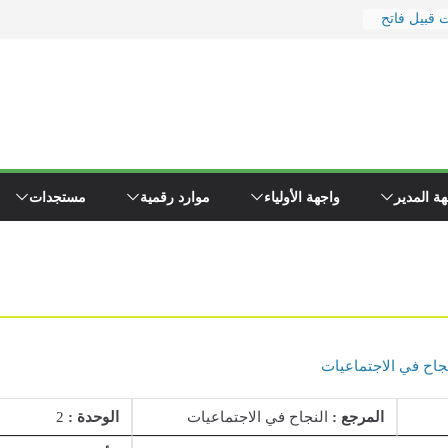
 قبيل فاتح
ور
 ووزارة
رة
يد
ا إلى
ء \"همجي\"
ة المدير
واجهة الأولياء
موارد رقمية
مستجدات
وين مفتشي
جاح في الاجتماعيات
المرجع :
النجاح في الاجتماعيات
الوحدة :
2