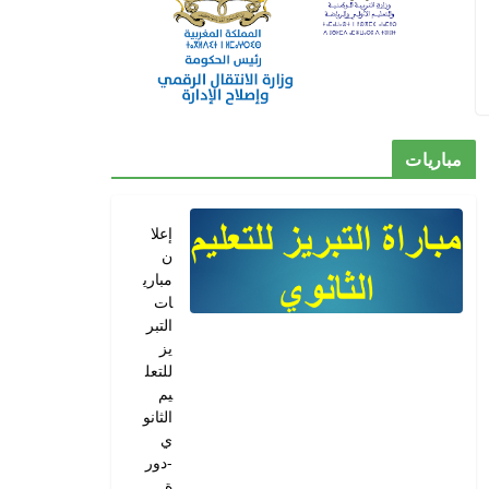
مباريات
إعلا
ن
مباري
ات
التبر
يز
للتعل
يم
الثانو
ي
-دور
ة