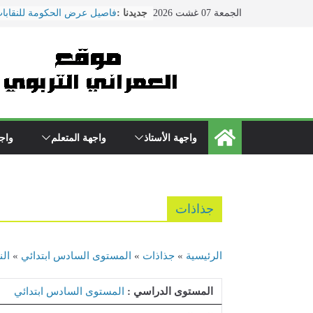
Ski
الجمعة 07 غشت 2026
جديدنا :
فاصيل عرض الحكومة للنقابات
t
ماي ... ضمنها الزيادة في الأج
conten
هذا ما دار في اجتماع النقابات
التربية الوطنية
الحوار الاجتماعي يتواصل بوزا
\"بنموسى\" وسط دعوات لتصع
الاحتجاجات
نقل مدير مؤسسة تعليمية بسل
المستعجلات بعد تعرضه لاعتدا
واجهة الأستاذ
واجهة المتعلم
واجه
من طرف والد تلميذ
مباريات الدخول إلى مركز تك
التعليم دورة 2022
جذاذات
الرئيسية
»
جذاذات
»
المستوى السادس ابتدائي
»
الن
المستوى الدراسي :
المستوى السادس ابتدائي