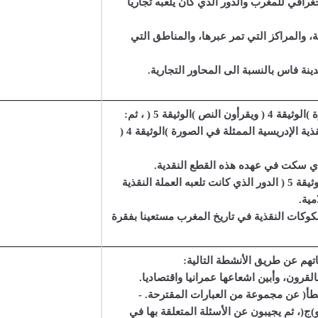
جغرافي للمغرب والدور الذي كان يلعبه تجاريا
ية، والمراكز التي تمر عبرها، والمناطق التي
نة فاس بالنسبة الى المحاور التجارية.
- يذكرون اسم العملة النقذية الإدريسية الممثلة في الصورة )الوثيقة 4 (
لذي سكت في عهده هذه القطع النقدية.
- يستنتجون من النص )الوثيقة 5 ( الدور الذي كانت تلعبه العملة النقذية
مية.
وكات النقذية في تاريخ المغرب مستعينا بفقرة
تهم عن طريق الأنشطة التالية:
رون، وأبين اشعاعها عمرانيا واقتصاديا.
طأ( عن مجموعة من العبارات المقترحة. -
و)ج(، ثم يجيبون عن الأسئلة المتعلقة بها في