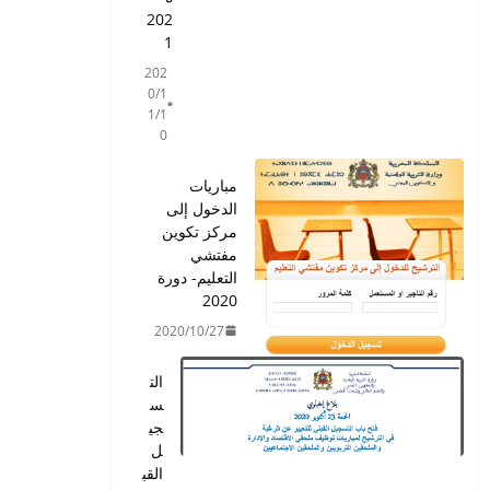
202
1
202
0/1
1/1
0
مباريات
الدخول إلى
مركز تكوين
مفتشي
التعليم- دورة
2020
2020/10/27
الت
س
جي
ل
القب