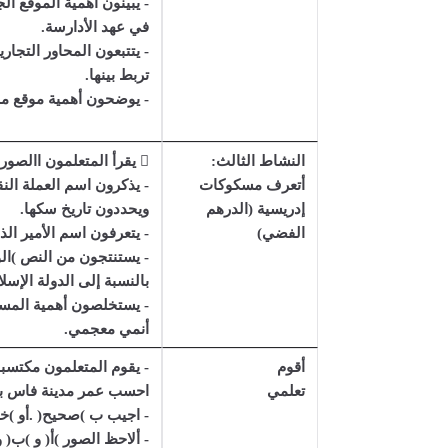
- يبينون أهمية الموقع ال
في عهد الأدارسة.
- يتتبعون المحاور التجار
تربط بينها.
- يوضحون أهمية موقع مدي
النشاط الثالث:
 يقرأ المتعلمون االصورة )الوثيقة 4 ( ويقرأون النص )الوثيقة 5 ( ، ثم:
أتعرف مسكوكات
إدريسية (الدرهم
ويحددون تاريخ سكها.
الفضي)
- يتعرفون اسم الأمير ا
بالنسبة إلى الدولة الإسلا
- يستخلصون أهمية المسك
أنمي معجمي.
أقوم
- يقوم المتعلمون مكتسبا
تعلمي
احسب عمر مدينة فاس بالق
- اجيب ب )صحيح( .أو )خ
- ألاحظ الصور )أ( و )ب( 