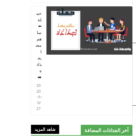
PARCOURS - 6ème
ANNEE 2021
حم
2021/09/01
لة
⬅️
سا
هم
معن
ا
بج
ذاذ
ة
➡️
20
20
/1
0/
27
شاهد المزيد
آخر الجذاذات المضافة