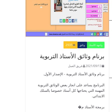
​Guide Prof - ​​​Guide
Mes apprentissages
en Français 6 AEP
-2021
2021/09/01
2935
واجهة الأستاذ
وثائق
برنام وثائق الأستاذ التربوية
الدليل البيداغوجي لتنمية
2021/09/13
فريق العمل
المهارات الحياتية
برنام وثائق الأستاذ التربوية - الإصدار الأول.
2022/01/02
البرنامج يساعد على انجاز بعض الوثائق التربوية
المهمة التي يحتاجها كل أستاذ خصوصا بالسلك
الابتدائي.
GUIDE DU
برمجة الأستاذ م�
PROFESSEUR -